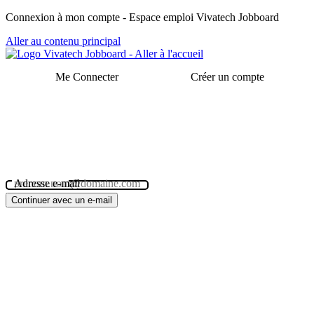
Panneau de gestion des cookies
Connexion à mon compte - Espace emploi Vivatech Jobboard
Aller au contenu principal
Me Connecter
Créer un compte
Adresse e-mail
Continuer avec un e-mail
Mot de passe
Masquer le mot de passe
visibility_off
Mot de passe oublié ?